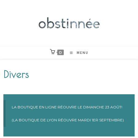
Skip
to
content
0
MENU
Divers
LA BOUTIQUE EN LIGNE RÉOUVRE LE DIMANCHE 23 AOÛT!
(LA BOUTIQUE DE LYON RÉOUVRE MARDI 1ER SEPTEMBRE)