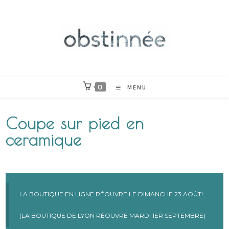
Skip
to
content
0
MENU
Coupe sur pied en
ceramique
LA BOUTIQUE EN LIGNE RÉOUVRE LE DIMANCHE 23 AOÛT!
(LA BOUTIQUE DE LYON RÉOUVRE MARDI 1ER SEPTEMBRE)